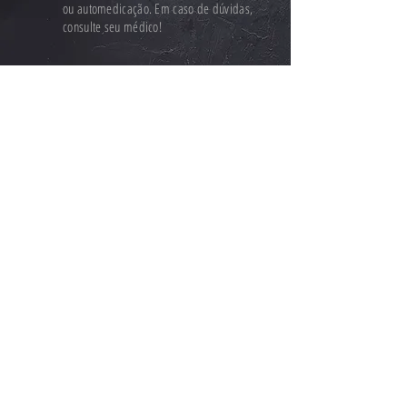
ou automedicação. Em caso de dúvidas,
consulte seu médico!
MINHA APSIVIDA
Sobre Nós
Certificações
Sustentabilidade
Convênio Social
UniApsivida
Inovação
ESPECIALIDADES
Psicologia
NeuroPsicologia