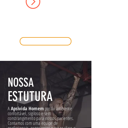
FALTA DE LIBIDO
Agendamento
NOSSA
ESTUTURA
A
Apsivida Homem
possui ambiente
confortável, sigiloso e sem
constrangimento para nossos pacientes.
Contamos com uma equipe de
profissionais experientes para realizar o